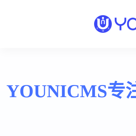
YOUNICMS专